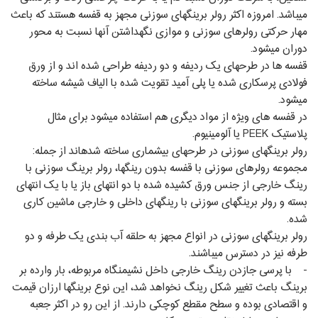
می‏باشد. امروزه اکثر رولر برینگ‏های سوزنی مجهز به قفسه هستند که باعث
مهار حرکتی رولرهای سوزنی و موازی نگه‏داشتن آنها نسبت به محور
دوران می‏شود.
قفسه‏ ها در طرح‏های یک ردیفه و دو ردیفه طراحی شده ‏اند و از ورق
فولادی پرسکاری شده یا پلی‏ آمید تقویت شده با الیاف شیشه ساخته
می‏شود.
در قفسه ‏های ویژه از مواد دیگری هم استفاده می‏شود برای مثال
پلاستیک PEEK یا آلومینیوم.
رولر برینگ‏های سوزنی در طرح‏های بیشماری ساخته شده‏اند از جمله:
مجموعه رولرهای سوزنی با قفسه بدون رینگ‏ها، رولر برینگ سوزنی با
رینگ خارجی از جنس ورق کشیده شده با دو انتهای باز یا با یک انتهای
بسته و رولر برینگ‏های سوزنی با رینگ‏های داخلی و خارجی ماشین ‏کاری
شده.
رولر برینگ‏های سوزنی در انواع مجهز به حلقه آب‏ بندی یک طرفه و دو
طرفه نیز در دسترس می‏باشند.
- با پرسی جازدن رینگ خارجی داخل نشیمنگاه مربوطه، بار وارده بر
برینگ باعث تغییر شکل رینگ نخواهد شد، این نوع برینگ‏ها ارزان قیمت
و اقتصادی بوده و سطح مقطع کوچکی دارند. از این رو در اکثر جعبه