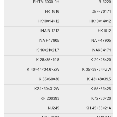
BHTM 3030-0H
B-3220
HK 1616
DBF-70171
HK10×14×12
HK10×14×12
INA B-1212
HK1012
INA F47905
INA F47905
K 16×21×21.7
INAK84171
K 28×35×19.8
K 20×28×20
K 40×44×34.6×ZW
K 35×39×34×ZW
K 55×60×30
K 43×48×39.5
K24×30×312W
K 55×63×25
KF 200393
K72×80×20
NJ245
KH 45×53×21A