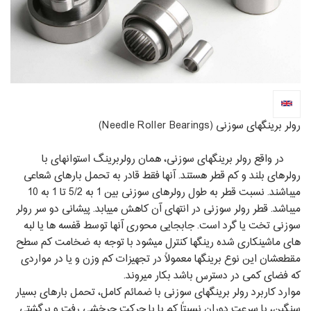
رولر برینگ‏های سوزنی (Needle Roller Bearings)
در واقع رولر برینگ‏های سوزنی، همان رولربرینگ استوانه‏ای با
رولرهای بلند و کم قطر هستند. آنها فقط قادر به تحمل بارهای شعاعی
می‏باشند. نسبت قطر به طول رولرهای سوزنی بین 1 به 5/2 تا 1 به 10
می‏باشد. قطر رولر سوزنی در انتهای آن کاهش می‏یابد. پیشانی دو سر رولر
سوزنی تخت یا گرد است. جابجایی محوری آنها توسط قفسه‏ ها یا لبه‏
های ماشین‏کاری شده رینگ‏ها کنترل می‏شود با توجه به ضخامت کم سطح
مقطع‏شان این نوع برینگ‏ها معمولاً در تجهیزات کم وزن و یا در مواردی
که فضای کمی در دسترس باشد بکار می‏روند.
موارد کاربرد رولر برینگ‏های سوزنی با ضمائم کامل، تحمل بارهای بسیار
سنگین، با سرعت دوران نسبتاً کم یا با حرکت چرخشی رفت و برگشتی