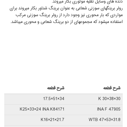
دنده ‏های وسایل نقلیه موتوری بکار می‏روند.
رولر برینگ‏های سوزنی شعاعی به عنوان برینگ شناور بکار می‏روند برای
مواردی که بار محوری نیز وجود دارد از رولر برینگ سوزنی مرکب
استفاده می‏شود که مجموعه‏ای از دو برینگ شعاعی و محوری می‏باشد.
شرح قطعه
شرح قطعه
34×51×17.5
K 30×38×30
K25×33×24 INA K84171
INA F 47905
K16×21×21.7
WTB 47×53×31.8