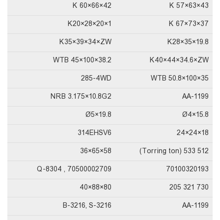
K 60×66×42
K 57×63×43
K20×28×20×1
K 67×73×37
K35×39×34×ZW
K28×35×19.8
WTB 45×100×38.2
K40×44×34.6×ZW
285-4WD
WTB 50.8×100×35
NRB 3.175×10.8G2
AA-1199
Ø5×19.8
Ø4×15.8
314EHSV6
18×24×24
58×65×36
512 533 (Torring ton)
70500002709 , Q-8304
70100320193
80×88×40
730 321 205
B-3216, S-3216
AA-1199