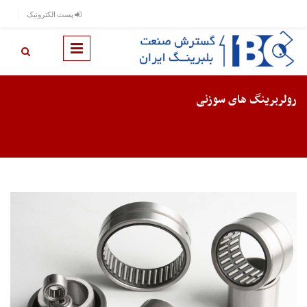
رفتن به محتوای اصلی
پست الکترونیک
رولربرینگ های سوزنی