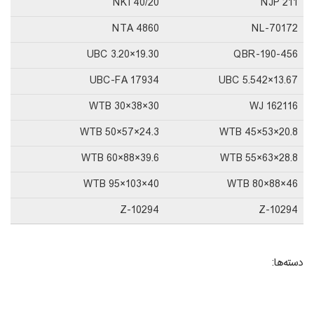
NKI 40/20
NJP 211
NTA 4860
NL-70172
UBC 3.20×19.30
QBR-190-456
UBC-FA 17934
UBC 5.542×13.67
WTB 30×38×30
WJ 162116
WTB 50×57×24.3
WTB 45×53×20.8
WTB 60×88×39.6
WTB 55×63×28.8
WTB 95×103×40
WTB 80×88×46
Z-10294
Z-10294
دسته‌ها: